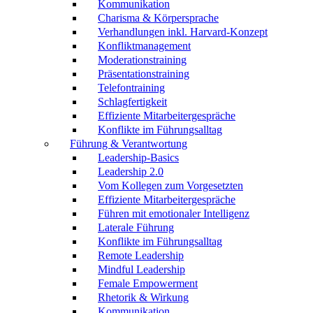
Kommunikation
Charisma & Körpersprache
Verhandlungen inkl. Harvard-Konzept
Konfliktmanagement
Moderationstraining
Präsentationstraining
Telefontraining
Schlagfertigkeit
Effiziente Mitarbeitergespräche
Konflikte im Führungsalltag
Führung & Verantwortung
Leadership-Basics
Leadership 2.0
Vom Kollegen zum Vorgesetzten
Effiziente Mitarbeitergespräche
Führen mit emotionaler Intelligenz
Laterale Führung
Konflikte im Führungsalltag
Remote Leadership
Mindful Leadership
Female Empowerment
Rhetorik & Wirkung
Kommunikation